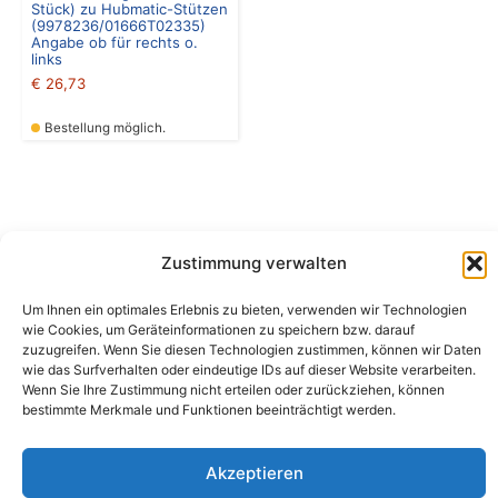
Stück) zu Hubmatic-Stützen
(9978236/01666T02335)
Angabe ob für rechts o.
links
€
26,73
Bestellung möglich.
Zustimmung verwalten
Camping Bergler GmbH
Um Ihnen ein optimales Erlebnis zu bieten, verwenden wir Technologien
Peter-Leardi-Weg 4, 8054 Graz
wie Cookies, um Geräteinformationen zu speichern bzw. darauf
Steiermark / Österreich​
zuzugreifen. Wenn Sie diesen Technologien zustimmen, können wir Daten
+43 316 225711
​ •
info@campingbergler.at​
wie das Surfverhalten oder eindeutige IDs auf dieser Website verarbeiten.
Wenn Sie Ihre Zustimmung nicht erteilen oder zurückziehen, können
Impressum
bestimmte Merkmale und Funktionen beeinträchtigt werden.
AGB
Schlichtungsstelle
Widerrufsrecht und Formular
Akzeptieren
Datenschutzerklärung