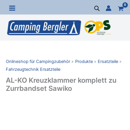
Zum
Inhalt
springen
Onlineshop für Campingzubehör
Produkte
Ersatzteile
Fahrzeugtechnik Ersatzteile
AL-KO Kreuzklammer komplett zu
Zurrbandset Sawiko
AL-
KO
Kreuzklammer
komplett
zu