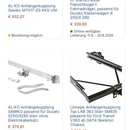
m. starrer/fester
Flanschkugel f.
AL-KO Anhängerkupplung
Fahrradträger, passend für
Sawiko MT017-E5 KK5 UNI
Ducato Kastenwagen X
€
932,07
250/X 290
€
339,65
Online verfügbar.
Bestellung möglich.
Lieferung: 11.8. - 20.8.2026
AL-KO Anhängekupplung
Linnepe Anhängerkupplung
SAWIKO passend für Ducato
Typ LAB 363 Starr SM835
X250/X290 starr ohne
passend für Ford Transit
Elektrokabelsatz
V363 ab 04/14 Skeleton
Chassis
€
379,81