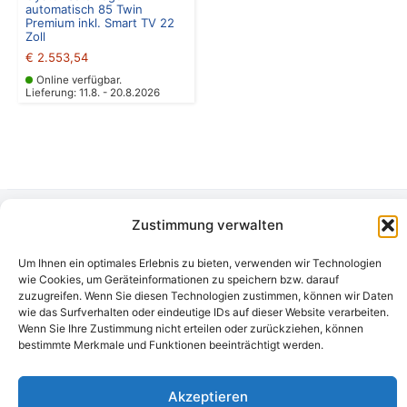
automatisch 85 Twin
Premium inkl. Smart TV 22
Zoll
€
2.553,54
Online verfügbar.
Lieferung: 11.8. - 20.8.2026
Zustimmung verwalten
Camping Bergler GmbH
Peter-Leardi-Weg 4, 8054 Graz
Um Ihnen ein optimales Erlebnis zu bieten, verwenden wir Technologien
Steiermark / Österreich​
wie Cookies, um Geräteinformationen zu speichern bzw. darauf
+43 316 225711
​ •
info@campingbergler.at​
zuzugreifen. Wenn Sie diesen Technologien zustimmen, können wir Daten
wie das Surfverhalten oder eindeutige IDs auf dieser Website verarbeiten.
Impressum
Wenn Sie Ihre Zustimmung nicht erteilen oder zurückziehen, können
AGB
bestimmte Merkmale und Funktionen beeinträchtigt werden.
Schlichtungsstelle
Widerrufsrecht und Formular
Datenschutzerklärung
Akzeptieren
Cookie-Richtlinie (EU)