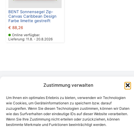
BENT Sonnensegel Zip-
Canvas Caribbean Design
Farbe limette gestreift
€
88,26
Online verfügbar.
Lieferung: 11.8. - 20.8.2026
Zustimmung verwalten
Camping Bergler GmbH
Peter-Leardi-Weg 4, 8054 Graz
Um Ihnen ein optimales Erlebnis zu bieten, verwenden wir Technologien
Steiermark / Österreich​
wie Cookies, um Geräteinformationen zu speichern bzw. darauf
+43 316 225711
​ •
info@campingbergler.at​
zuzugreifen. Wenn Sie diesen Technologien zustimmen, können wir Daten
Impressum
wie das Surfverhalten oder eindeutige IDs auf dieser Website verarbeiten.
AGB
Wenn Sie Ihre Zustimmung nicht erteilen oder zurückziehen, können
Schlichtungsstelle
bestimmte Merkmale und Funktionen beeinträchtigt werden.
Widerrufsrecht und Formular
Datenschutzerklärung