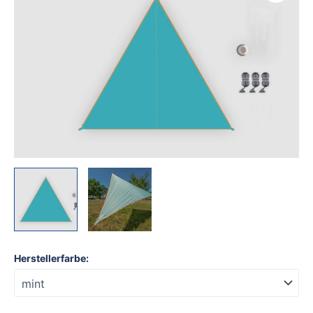
Zip-
Canvas
Farbe
mint
Menge
Herstellerfarbe: