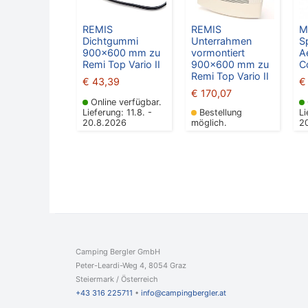
REMIS
REMIS
M
Dichtgummi
Unterrahmen
S
900×600 mm zu
vormontiert
A
Remi Top Vario II
900×600 mm zu
C
Remi Top Vario II
€
43,39
€
€
170,07
Online verfügbar.
Lieferung: 11.8. -
Bestellung
Li
20.8.2026
möglich.
2
Camping Bergler GmbH
Peter-Leardi-Weg 4, 8054 Graz
Steiermark / Österreich​
+43 316 225711
​ •
info@campingbergler.at​