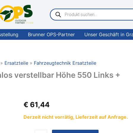
Products
search
sstellung
Brunner OPS-Partner
Unser Geschäft in Gr
Ersatzteile
Fahrzeugtechnik Ersatzteile
los verstellbar Höhe 550 Links +
DOMETIC
€
61,44
Aussteller
stufenlos
Derzeit nicht vorrätig, Lieferzeit auf Anfrage.
verstellbar
Höhe
550