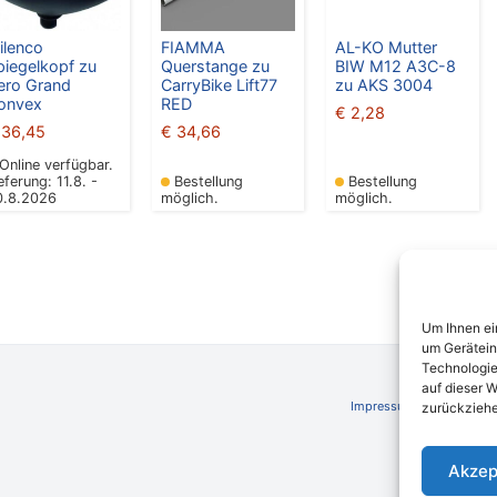
ilenco
FIAMMA
AL-KO Mutter
piegelkopf zu
Querstange zu
BIW M12 A3C-8
ero Grand
CarryBike Lift77
zu AKS 3004
onvex
RED
€
2,28
36,45
€
34,66
Online verfügbar.
eferung: 11.8. -
Bestellung
Bestellung
0.8.2026
möglich.
möglich.
Um Ihnen ei
um Gerätein
Technologie
auf dieser W
Impressum
AGB
Schli
zurückziehe
Akzep