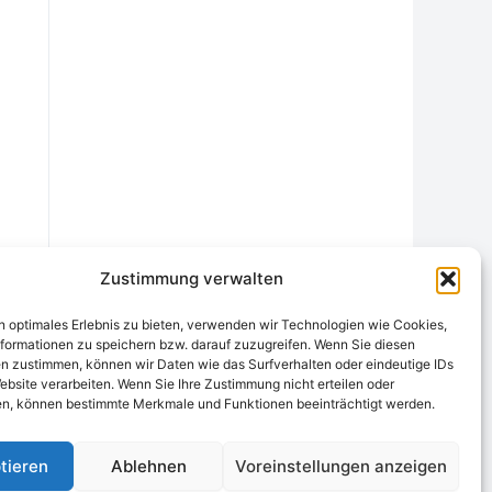
Zustimmung verwalten
n optimales Erlebnis zu bieten, verwenden wir Technologien wie Cookies,
formationen zu speichern bzw. darauf zuzugreifen. Wenn Sie diesen
n zustimmen, können wir Daten wie das Surfverhalten oder eindeutige IDs
ebsite verarbeiten. Wenn Sie Ihre Zustimmung nicht erteilen oder
chtungsstelle
Widerrufsrecht und Formular
Datenschutzerklärung
n, können bestimmte Merkmale und Funktionen beeinträchtigt werden.
Cookie-Richtlinie (EU)
Echtheit von Bewertungen
tieren
Ablehnen
Voreinstellungen anzeigen