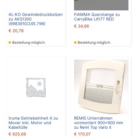
AL-KO Gewindedruckbolzen
FIAMMA Querstange zu
zu AKS1300
CarryBike Lift77 RED
(9983910/245.796)
€
34,66
€
20,78
Bestellung möglich.
Bestellung möglich.
truma Getriebeinheit A zu
REMIS Unterrahmen
Mover inkl. Motor und
vormontiert 900×600 mm
Kabeltülle
zu Remi Top Vario II
€
625,69
€
170,07