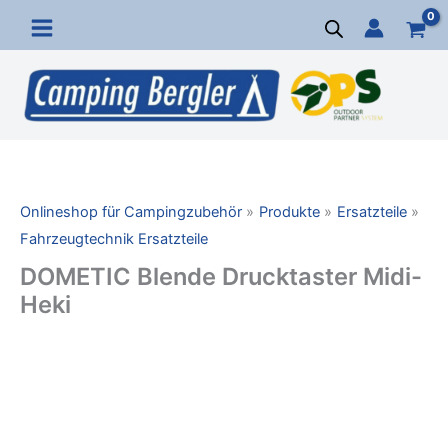
Zum
Inhalt
springen
Onlineshop für Campingzubehör
Produkte
Ersatzteile
Fahrzeugtechnik Ersatzteile
DOMETIC Blende Drucktaster Midi-
Heki
DOMETIC
Blende
Drucktaster
Midi-
Heki