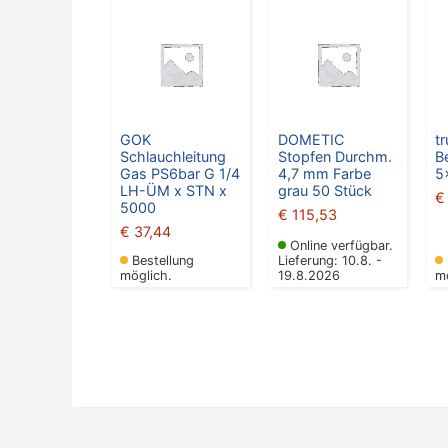
GOK
DOMETIC
t
Schlauchleitung
Stopfen Durchm.
B
Gas PS6bar G 1/4
4,7 mm Farbe
5
LH-ÜM x STN x
grau 50 Stück
€
5000
€
115,53
€
37,44
Online verfügbar.
Bestellung
Lieferung: 10.8. -
möglich.
19.8.2026
m