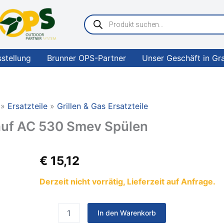
Products
search
sstellung
Brunner OPS-Partner
Unser Geschäft in Gr
Ersatzteile
Grillen & Gas Ersatzteile
auf AC 530 Smev Spülen
DOMETIC
€
15,12
gewinkelter
Ablauf
Derzeit nicht vorrätig, Lieferzeit auf Anfrage.
AC
530
Smev
In den Warenkorb
Spülen