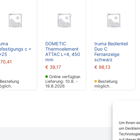
ruma
DOMETIC
truma Bedienteil
efestigungs c =
Thermoelement
Duo C
×25
ATTAC L=4, 450
Fernanzeige
mm
schwarz
70,41
€
39,17
€
98,13
Online verfügbar.
Bestellung
Lieferung: 10.8. -
Bestellung
öglich.
19.8.2026
möglich.
Um Ihnen ei
um Gerätein
Technologie
auf dieser W