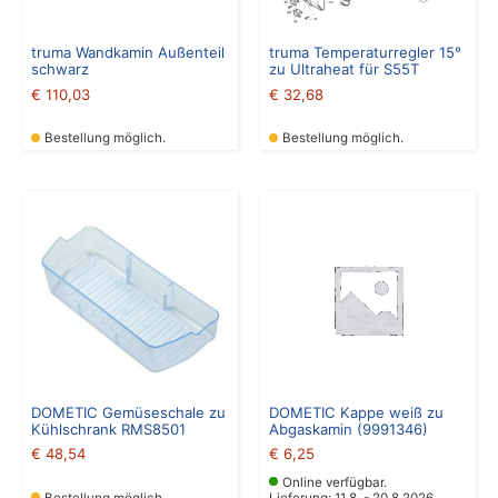
truma Wandkamin Außenteil
truma Temperaturregler 15°
schwarz
zu Ultraheat für S55T
€
110,03
€
32,68
Bestellung möglich.
Bestellung möglich.
DOMETIC Gemüseschale zu
DOMETIC Kappe weiß zu
Kühlschrank RMS8501
Abgaskamin (9991346)
€
48,54
€
6,25
Online verfügbar.
Bestellung möglich.
Lieferung: 11.8. - 20.8.2026