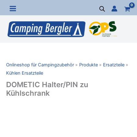
Zum
Inhalt
springen
Onlineshop für Campingzubehör
Produkte
Ersatzteile
Kühlen Ersatzteile
DOMETIC Halter/PIN zu
Kühlschrank
DOMETIC
Halter/PIN
zu
Kühlschrank
Menge