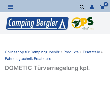
Zum
Inhalt
springen
Onlineshop für Campingzubehör
Produkte
Ersatzteile
Fahrzeugtechnik Ersatzteile
DOMETIC Türverriegelung kpl.
DOMETIC
Türverriegelung
kpl.
Menge