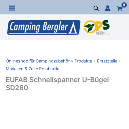
Zum
Inhalt
springen
Onlineshop für Campingzubehör
Produkte
Ersatzteile
Markisen & Zelte Ersatzteile
EUFAB Schnellspanner U-Bügel
SD260
EUFAB
Schnellspanner
U-
Bügel
SD260