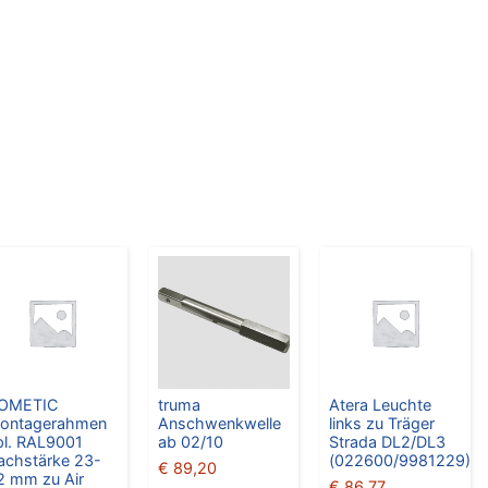
OMETIC
truma
Atera Leuchte
ontagerahmen
Anschwenkwelle
links zu Träger
pl. RAL9001
ab 02/10
Strada DL2/DL3
achstärke 23-
(022600/9981229)
€
89,20
2 mm zu Air
€
86,77