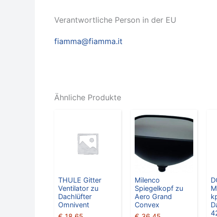
Verantwortliche Person in der EU
fiamma@fiamma.it
Ähnliche Produkte
THULE Gitter
Milenco
D
Ventilator zu
Spiegelkopf zu
M
Dachlüfter
Aero Grand
k
Omnivent
Convex
D
4
€
18,65
€
36,45