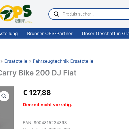
Products
search
sstellung
Brunner OPS-Partner
Unser Geschäft in Gr
Ersatzteile
Fahrzeugtechnik Ersatzteile
rry Bike 200 DJ Fiat
€
127,88
Derzeit nicht vorrätig.
EAN:
8004815234393