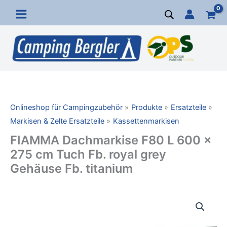
Zum
Inhalt
springen
Onlineshop für Campingzubehör
Produkte
Ersatzteile
Markisen & Zelte Ersatzteile
Kassettenmarkisen
FIAMMA Dachmarkise F80 L 600 x
275 cm Tuch Fb. royal grey
Gehäuse Fb. titanium
FIAMMA
Dachmarkise
F80
L