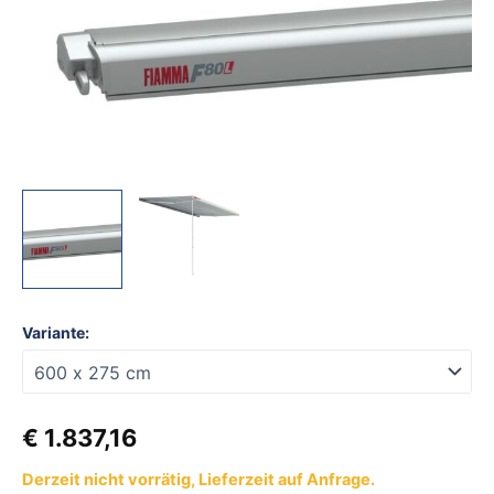
600
x
275
cm
Tuch
Fb.
royal
grey
Gehäuse
Fb.
titanium
Menge
Variante:
€
1.837,16
Derzeit nicht vorrätig, Lieferzeit auf Anfrage.