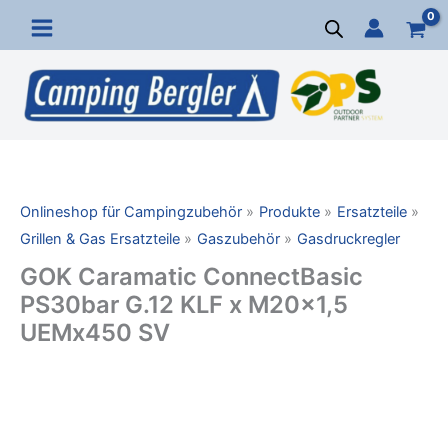
Zum
Inhalt
springen
Onlineshop für Campingzubehör
Produkte
Ersatzteile
Grillen & Gas Ersatzteile
Gaszubehör
Gasdruckregler
GOK Caramatic ConnectBasic
PS30bar G.12 KLF x M20x1,5
UEMx450 SV
GOK
Caramatic
ConnectBasic
PS30bar