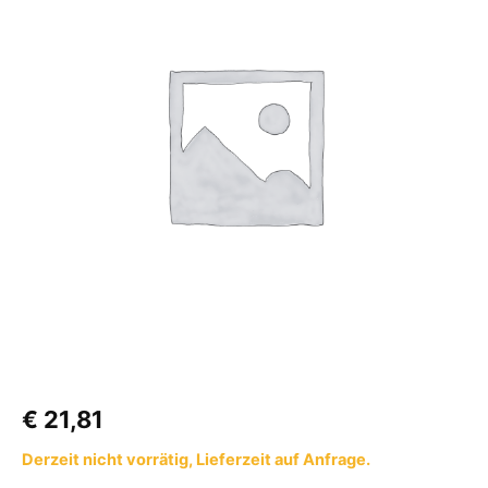
G.12
KLF
x
M20x1,5
UEMx450
SV
Menge
€
21,81
Derzeit nicht vorrätig, Lieferzeit auf Anfrage.