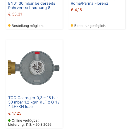
EN61 30 mbar beiderseits
Roma/Parma Florenz
Rohrver- schraubung 8
€
4,16
€
35,31
Bestellung möglich.
Bestellung möglich.
TGO Gasregler 0,3 – 16 bar
30 mbar 1,2 kg/h KLF x G 1 /
4 LH-KN lose
€
17,25
Online verfügbar.
Lieferung: 11.8. - 20.8.2026