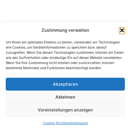
Zustimmung verwalten
Camping Bergler GmbH
Um Ihnen ein optimales Erlebnis zu bieten, verwenden wir Technologien
Peter-Leardi-Weg 4, 8054 Graz
wie Cookies, um Geräteinformationen zu speichern bzw. darauf
Steiermark / Österreich​
zuzugreifen. Wenn Sie diesen Technologien zustimmen, können wir Daten
+43 316 225711
​ •
info@campingbergler.at​
wie das Surfverhalten oder eindeutige IDs auf dieser Website verarbeiten.
Wenn Sie Ihre Zustimmung nicht erteilen oder zurückziehen, können
Impressum
bestimmte Merkmale und Funktionen beeinträchtigt werden.
AGB
Schlichtungsstelle
Widerrufsrecht und Formular
Akzeptieren
Datenschutzerklärung
Cookie-Richtlinie (EU)
Echtheit von Bewertungen
Ablehnen
Voreinstellungen anzeigen
Cookie-Richtlinie
Impressum