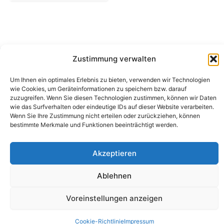
Zustimmung verwalten
Camping Bergler GmbH
Um Ihnen ein optimales Erlebnis zu bieten, verwenden wir Technologien
Peter-Leardi-Weg 4, 8054 Graz
wie Cookies, um Geräteinformationen zu speichern bzw. darauf
Steiermark / Österreich​
zuzugreifen. Wenn Sie diesen Technologien zustimmen, können wir Daten
+43 316 225711
​ •
info@campingbergler.at​
wie das Surfverhalten oder eindeutige IDs auf dieser Website verarbeiten.
Wenn Sie Ihre Zustimmung nicht erteilen oder zurückziehen, können
Impressum
bestimmte Merkmale und Funktionen beeinträchtigt werden.
AGB
Schlichtungsstelle
Widerrufsrecht und Formular
Akzeptieren
Datenschutzerklärung
Cookie-Richtlinie (EU)
Echtheit von Bewertungen
Ablehnen
Voreinstellungen anzeigen
Cookie-Richtlinie
Impressum