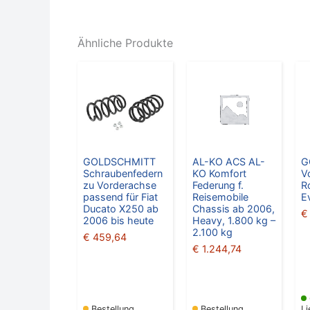
Ähnliche Produkte
GOLDSCHMITT
AL-KO ACS AL-
G
Schraubenfedern
KO Komfort
V
zu Vorderachse
Federung f.
R
passend für Fiat
Reisemobile
E
Ducato X250 ab
Chassis ab 2006,
€
2006 bis heute
Heavy, 1.800 kg –
2.100 kg
€
459,64
€
1.244,74
Bestellung
Bestellung
Li