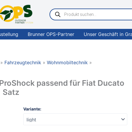
Products
search
sstellung
Brunner OPS-Partner
Unser Geschäft in Gr
Fahrzeugtechnik
Wohnmobiltechnik
ProShock passend für Fiat Ducato
 Satz
Linnepe
Variante:
Komfortfederbein
ProShock
passend