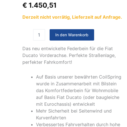
für
€
1.450,51
Fiat
Ducato
Derzeit nicht vorrätig, Lieferzeit auf Anfrage.
X250/X290
Light
Chassis
1
In den Warenkorb
Satz
Menge
Das neu entwickelte Federbein für die Fiat
Ducato Vorderachse. Perfekte Straßenlage,
perfekter Fahrkomfort!
Auf Basis unserer bewährten CoilSpring
wurde in Zusammenarbeit mit Bilstein
das Komfortfederbein für Wohnmobile
auf Basis Fiat Ducato (oder baugleiche
mit Eurochassis) entwickelt
Mehr Sicherheit bei Seitenwind und
Kurvenfahrten
Verbessertes Fahrverhalten durch hohe