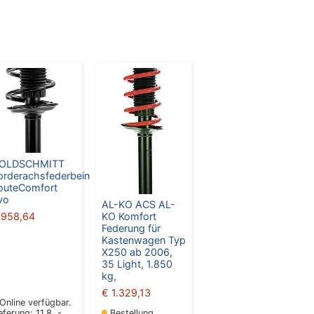
OLDSCHMITT
orderachsfederbein
outeComfort
vo
AL-KO ACS AL-
958,64
KO Komfort
Federung für
Kastenwagen Typ
X250 ab 2006,
35 Light, 1.850
kg,
€
1.329,13
Online verfügbar.
eferung: 11.8. -
Bestellung