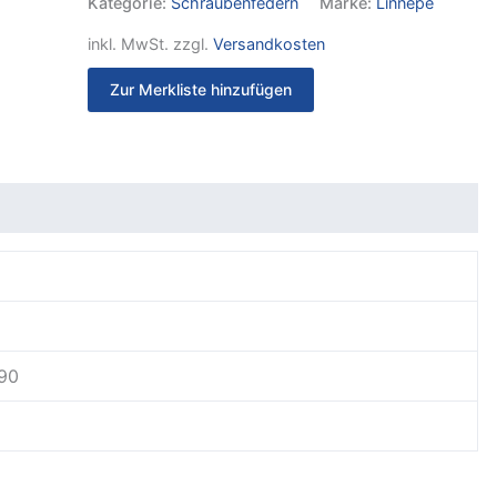
Kategorie:
Schraubenfedern
Marke:
Linnepe
inkl. MwSt.
zzgl.
Versandkosten
Zur Merkliste hinzufügen
it
Rezensionen (0)
290