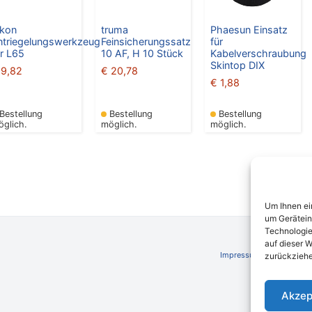
okon
truma
Phaesun Einsatz
ntriegelungswerkzeug
Feinsicherungssatz
für
ür L65
10 AF, H 10 Stück
Kabelverschraubung
Skintop DIX
9,82
€
20,78
€
1,88
Bestellung
Bestellung
Bestellung
öglich.
möglich.
möglich.
Um Ihnen ei
um Gerätein
Technologie
auf dieser W
Impressum
AGB
Schli
zurückziehe
Akzep