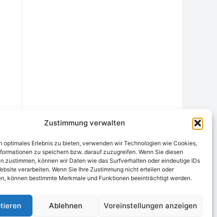
Zustimmung verwalten
n optimales Erlebnis zu bieten, verwenden wir Technologien wie Cookies,
formationen zu speichern bzw. darauf zuzugreifen. Wenn Sie diesen
n zustimmen, können wir Daten wie das Surfverhalten oder eindeutige IDs
ebsite verarbeiten. Wenn Sie Ihre Zustimmung nicht erteilen oder
chtungsstelle
Widerrufsrecht und Formular
Datenschutzerklärung
n, können bestimmte Merkmale und Funktionen beeinträchtigt werden.
Cookie-Richtlinie (EU)
Echtheit von Bewertungen
tieren
Ablehnen
Voreinstellungen anzeigen