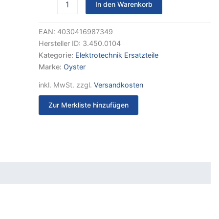
In den Warenkorb
zu
Vision
Serie
EAN:
4030416987349
Menge
Hersteller ID:
3.450.0104
Kategorie:
Elektrotechnik Ersatzteile
Marke:
Oyster
inkl. MwSt.
zzgl.
Versandkosten
Zur Merkliste hinzufügen