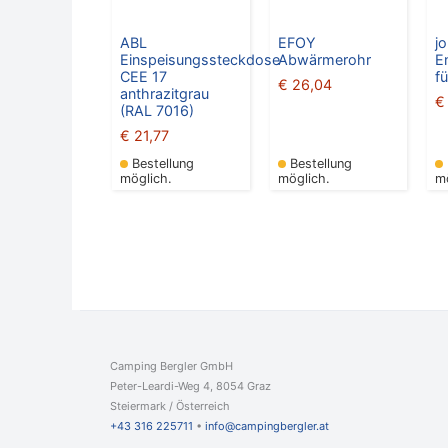
ABL
EFOY
j
Einspeisungssteckdose
Abwärmerohr
E
CEE 17
f
€
26,04
anthrazitgrau
€
(RAL 7016)
€
21,77
Bestellung
Bestellung
möglich.
möglich.
m
Camping Bergler GmbH
Peter-Leardi-Weg 4, 8054 Graz
Steiermark / Österreich​
+43 316 225711
​ •
info@campingbergler.at​