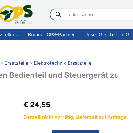
Products
search
sstellung
Brunner OPS-Partner
Unser Geschäft in Gr
Ersatzteile
Elektrotechnik Ersatzteile
n Bedienteil und Steuergerät zu
Oyster
€
24,55
Verbindung
zwischen
Derzeit nicht vorrätig, Lieferzeit auf Anfrage.
Bedienteil
und
Steuergerät