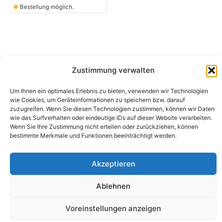
Bestellung möglich.
Zustimmung verwalten
Camping Bergler GmbH
Um Ihnen ein optimales Erlebnis zu bieten, verwenden wir Technologien
Peter-Leardi-Weg 4, 8054 Graz
wie Cookies, um Geräteinformationen zu speichern bzw. darauf
Steiermark / Österreich​
zuzugreifen. Wenn Sie diesen Technologien zustimmen, können wir Daten
+43 316 225711
​ •
info@campingbergler.at​
wie das Surfverhalten oder eindeutige IDs auf dieser Website verarbeiten.
Wenn Sie Ihre Zustimmung nicht erteilen oder zurückziehen, können
Impressum
bestimmte Merkmale und Funktionen beeinträchtigt werden.
AGB
Schlichtungsstelle
Widerrufsrecht und Formular
Akzeptieren
Datenschutzerklärung
Cookie-Richtlinie (EU)
Echtheit von Bewertungen
Ablehnen
Voreinstellungen anzeigen