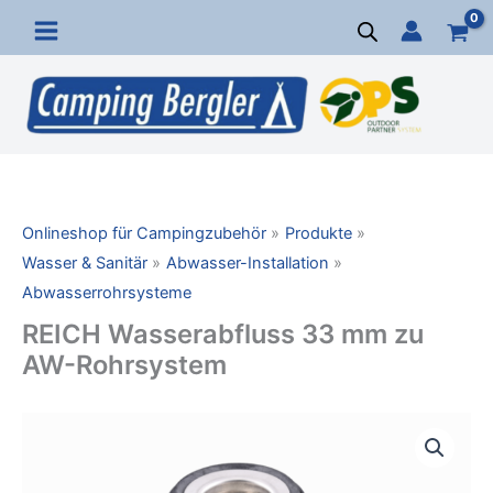
Zum
Inhalt
springen
Onlineshop für Campingzubehör
Produkte
Wasser & Sanitär
Abwasser-Installation
Abwasserrohrsysteme
REICH Wasserabfluss 33 mm zu
AW-Rohrsystem
REICH
Wasserabfluss
33
mm