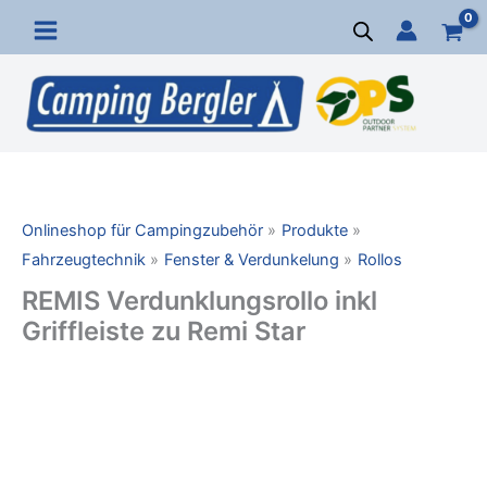
Zum
Inhalt
springen
Onlineshop für Campingzubehör
Produkte
Fahrzeugtechnik
Fenster & Verdunkelung
Rollos
REMIS Verdunklungsrollo inkl
Griffleiste zu Remi Star
REMIS
Verdunklungsrollo
inkl
Griffleiste
zu