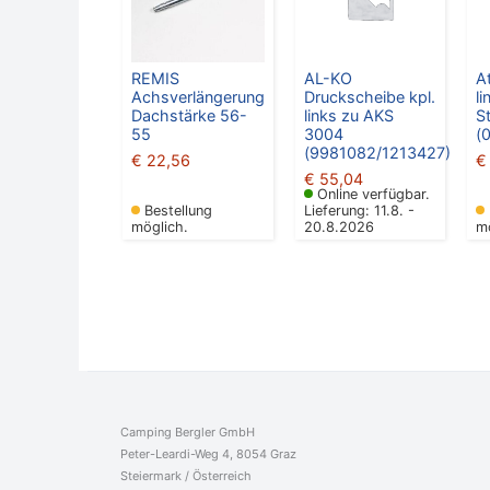
REMIS
AL-KO
A
Achsverlängerung
Druckscheibe kpl.
l
Dachstärke 56-
links zu AKS
S
55
3004
(
(9981082/1213427)
€
22,56
€
€
55,04
Online verfügbar.
Bestellung
Lieferung: 11.8. -
möglich.
20.8.2026
m
Camping Bergler GmbH
Peter-Leardi-Weg 4, 8054 Graz
Steiermark / Österreich​