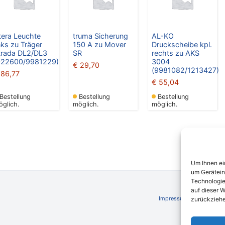
tera Leuchte
truma Sicherung
AL-KO
inks zu Träger
150 A zu Mover
Druckscheibe kpl.
trada DL2/DL3
SR
rechts zu AKS
022600/9981229)
3004
€
29,70
(9981082/1213427)
86,77
€
55,04
Bestellung
Bestellung
Bestellung
öglich.
möglich.
möglich.
Um Ihnen ei
um Gerätein
Technologie
auf dieser W
Impressum
AGB
Schli
zurückziehe