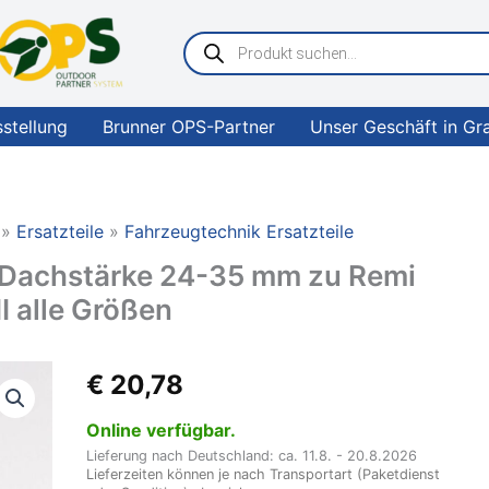
Products
search
sstellung
Brunner OPS-Partner
Unser Geschäft in Gr
Ersatzteile
Fahrzeugtechnik Ersatzteile
r Dachstärke 24-35 mm zu Remi
II alle Größen
REMIS
€
20,78
Welle
für
Online verfügbar.
Kurbel
Lieferung nach Deutschland: ca. 11.8. - 20.8.2026
für
Lieferzeiten können je nach Transportart (Paketdienst
Dachstärke