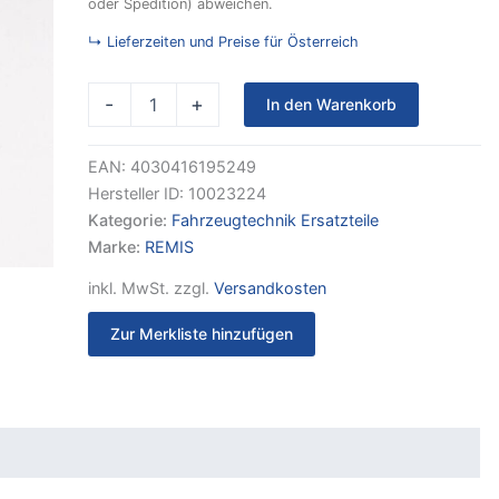
oder Spedition) abweichen.
24-
35
↳ Lieferzeiten und Preise für Österreich
mm
zu
Remi
-
+
In den Warenkorb
Top
Vario
EAN:
4030416195249
I
Remi
Hersteller ID:
10023224
Top
Kategorie:
Fahrzeugtechnik Ersatzteile
Vario
Marke:
REMIS
II
alle
inkl. MwSt.
zzgl.
Versandkosten
Größen
Menge
Zur Merkliste hinzufügen