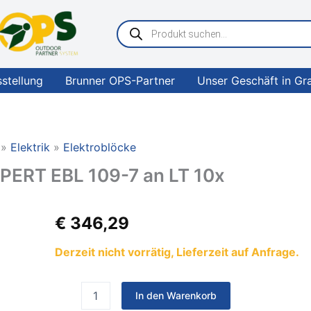
Products
search
sstellung
Brunner OPS-Partner
Unser Geschäft in Gr
Elektrik
Elektroblöcke
PERT EBL 109-7 an LT 10x
SCHAUDT
€
346,29
Elektroblock
LIPPERT
Derzeit nicht vorrätig, Lieferzeit auf Anfrage.
EBL
109-
7
In den Warenkorb
an