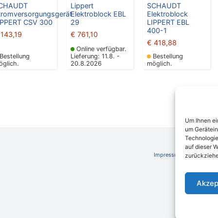
CHAUDT
Lippert
SCHAUDT
tromversorgungsgerät
Elektroblock EBL
Elektroblock
IPPERT CSV 300
29
LIPPERT EBL
400-1
143,19
€
761,10
€
418,88
Online verfügbar.
Bestellung
Lieferung: 11.8. -
Bestellung
öglich.
20.8.2026
möglich.
Um Ihnen ei
um Gerätein
Technologie
auf dieser W
Impressum
AGB
Schli
zurückziehe
Akzep