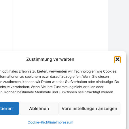
Zustimmung verwalten
n optimales Erlebnis zu bieten, verwenden wir Technologien wie Cookies,
formationen zu speichern bzw. darauf zuzugreifen. Wenn Sie diesen
n zustimmen, können wir Daten wie das Surfverhalten oder eindeutige IDs
ebsite verarbeiten. Wenn Sie Ihre Zustimmung nicht erteilen oder
chtungsstelle
Widerrufsrecht und Formular
Datenschutzerklärung
n, können bestimmte Merkmale und Funktionen beeinträchtigt werden.
Cookie-Richtlinie (EU)
Echtheit von Bewertungen
tieren
Ablehnen
Voreinstellungen anzeigen
Cookie-Richtlinie
Impressum