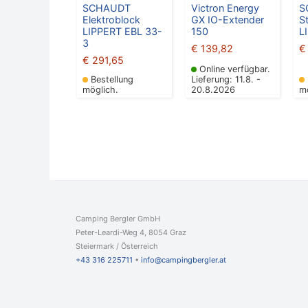
SCHAUDT
Victron Energy
S
Elektroblock
GX IO-Extender
S
LIPPERT EBL 33-
150
L
3
€
139,82
€
€
291,65
Online verfügbar.
Bestellung
Lieferung: 11.8. -
möglich.
20.8.2026
m
Camping Bergler GmbH
Peter-Leardi-Weg 4, 8054 Graz
Steiermark / Österreich​
+43 316 225711
​ •
info@campingbergler.at​