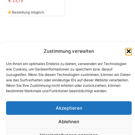
€
23,75
Bestellung möglich.
Zustimmung verwalten
Camping Bergler GmbH
Um Ihnen ein optimales Erlebnis zu bieten, verwenden wir Technologien
Peter-Leardi-Weg 4, 8054 Graz
wie Cookies, um Geräteinformationen zu speichern bzw. darauf
Steiermark / Österreich​
zuzugreifen. Wenn Sie diesen Technologien zustimmen, können wir Daten
+43 316 225711
​ •
info@campingbergler.at​
wie das Surfverhalten oder eindeutige IDs auf dieser Website verarbeiten.
Wenn Sie Ihre Zustimmung nicht erteilen oder zurückziehen, können
Impressum
bestimmte Merkmale und Funktionen beeinträchtigt werden.
AGB
Schlichtungsstelle
Widerrufsrecht und Formular
Akzeptieren
Datenschutzerklärung
Cookie-Richtlinie (EU)
Echtheit von Bewertungen
Ablehnen