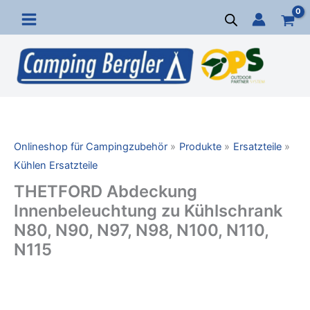
Zum
Inhalt
springen
Onlineshop für Campingzubehör
Produkte
Ersatzteile
Kühlen Ersatzteile
THETFORD Abdeckung
Innenbeleuchtung zu Kühlschrank
N80, N90, N97, N98, N100, N110,
N115
THETFORD
Abdeckung