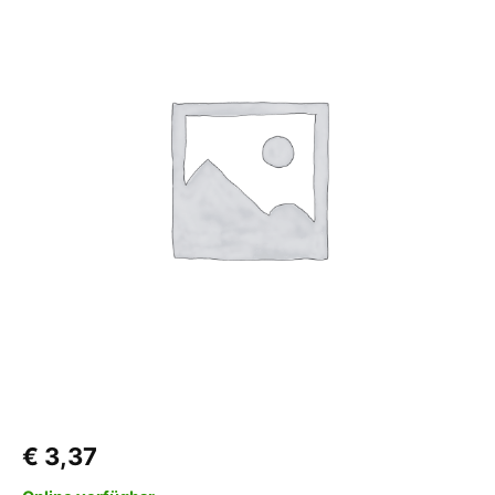
Innenbeleuchtung
zu
Kühlschrank
N80,
N90,
N97,
N98,
N100,
N110,
N115
Menge
€
3,37