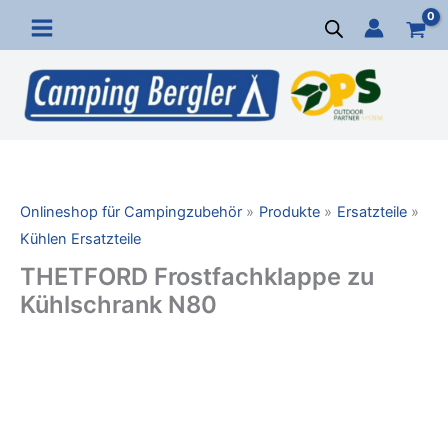
Zum
Inhalt
springen
Onlineshop für Campingzubehör
Produkte
Ersatzteile
Kühlen Ersatzteile
THETFORD Frostfachklappe zu
Kühlschrank N80
THETFORD
Frostfachklappe
zu
Kühlschrank
N80