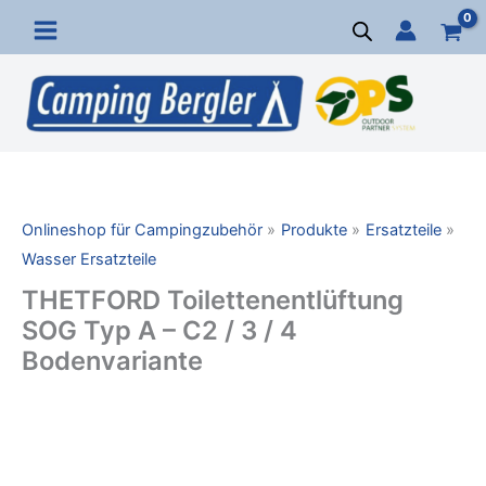
Zum
Inhalt
springen
Onlineshop für Campingzubehör
Produkte
Ersatzteile
Wasser Ersatzteile
THETFORD Toilettenentlüftung
SOG Typ A – C2 / 3 / 4
Bodenvariante