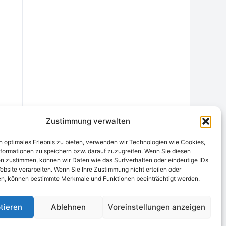
Zustimmung verwalten
n optimales Erlebnis zu bieten, verwenden wir Technologien wie Cookies,
formationen zu speichern bzw. darauf zuzugreifen. Wenn Sie diesen
n zustimmen, können wir Daten wie das Surfverhalten oder eindeutige IDs
ebsite verarbeiten. Wenn Sie Ihre Zustimmung nicht erteilen oder
chtungsstelle
Widerrufsrecht und Formular
Datenschutzerklärung
n, können bestimmte Merkmale und Funktionen beeinträchtigt werden.
Cookie-Richtlinie (EU)
Echtheit von Bewertungen
tieren
Ablehnen
Voreinstellungen anzeigen