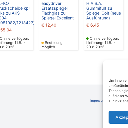
L-KO
easydriver
H.A.B.A.
ruckscheibe kpl.
Ersatzspiegel
Gummifuß zu
inks zu AKS
Flachglas zu
Spiegel Colt (neue
004
Spiegel Excellent
Ausführung)
9981082/1213427)
€
12,40
€
6,45
55,04
Online verfügbar.
Online verfügbar.
eferung: 11.8. -
Bestellung
Lieferung: 11.8. -
0.8.2026
möglich.
20.8.2026
Um Ihnen ei
um Gerätein
Technologie
auf dieser W
Impressum
AGB
Schli
zurückziehe
Akzep