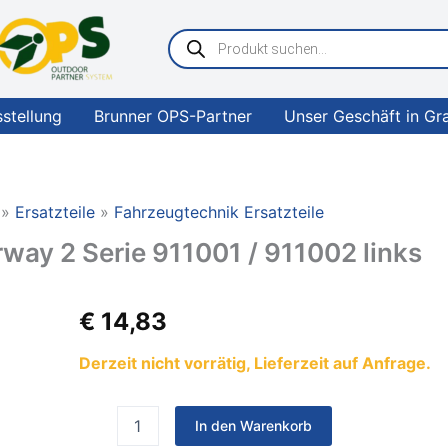
Products
search
sstellung
Brunner OPS-Partner
Unser Geschäft in Gr
Ersatzteile
Fahrzeugtechnik Ersatzteile
y 2 Serie 911001 / 911002 links
THULE
€
14,83
Abdeckung
Wanderway
Derzeit nicht vorrätig, Lieferzeit auf Anfrage.
2
Serie
911001
In den Warenkorb
/