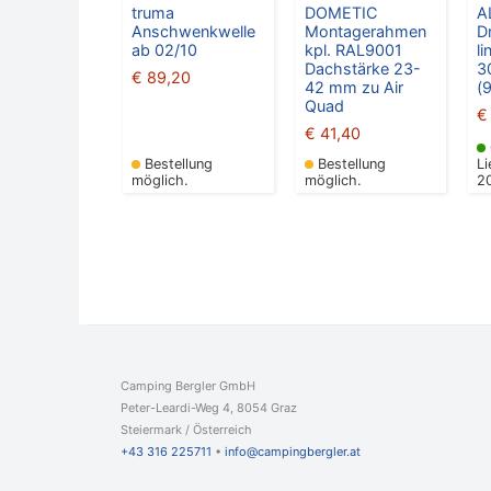
truma
DOMETIC
A
Anschwenkwelle
Montagerahmen
D
ab 02/10
kpl. RAL9001
l
Dachstärke 23-
3
€
89,20
42 mm zu Air
(
Quad
€
€
41,40
Bestellung
Bestellung
Li
möglich.
möglich.
2
Camping Bergler GmbH
Peter-Leardi-Weg 4, 8054 Graz
Steiermark / Österreich​
+43 316 225711
​ •
info@campingbergler.at​