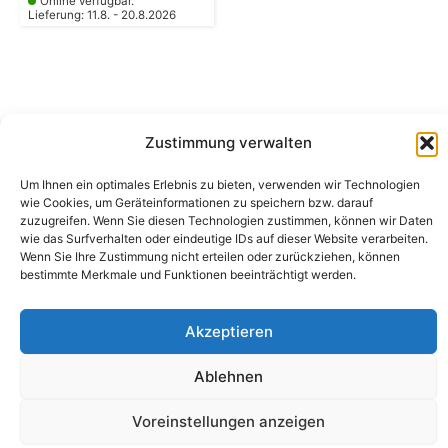
Online verfügbar.
Lieferung: 11.8. - 20.8.2026
Zustimmung verwalten
Camping Bergler GmbH
Um Ihnen ein optimales Erlebnis zu bieten, verwenden wir Technologien
Peter-Leardi-Weg 4, 8054 Graz
wie Cookies, um Geräteinformationen zu speichern bzw. darauf
Steiermark / Österreich​
zuzugreifen. Wenn Sie diesen Technologien zustimmen, können wir Daten
+43 316 225711
​ •
info@campingbergler.at​
wie das Surfverhalten oder eindeutige IDs auf dieser Website verarbeiten.
Wenn Sie Ihre Zustimmung nicht erteilen oder zurückziehen, können
Impressum
bestimmte Merkmale und Funktionen beeinträchtigt werden.
AGB
Schlichtungsstelle
Widerrufsrecht und Formular
Akzeptieren
Datenschutzerklärung
Cookie-Richtlinie (EU)
Echtheit von Bewertungen
Ablehnen
Voreinstellungen anzeigen