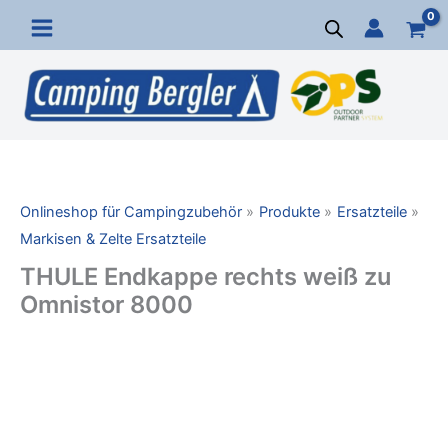
Zum
Inhalt
springen
Onlineshop für Campingzubehör
Produkte
Ersatzteile
Markisen & Zelte Ersatzteile
THULE Endkappe rechts weiß zu
Omnistor 8000
THULE
Endkappe
rechts
weiß
zu