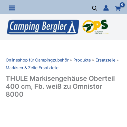
Zum
Inhalt
springen
Onlineshop für Campingzubehör
Produkte
Ersatzteile
Markisen & Zelte Ersatzteile
THULE Markisengehäuse Oberteil
400 cm, Fb. weiß zu Omnistor
8000
THULE
Markisengehäuse
Oberteil
400