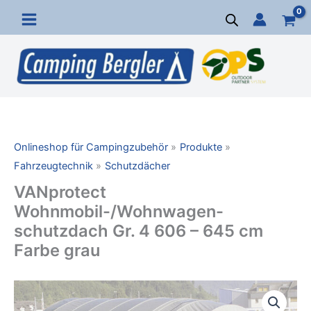
Zum
Inhalt
springen
Onlineshop für Campingzubehör
Produkte
Fahrzeugtechnik
Schutzdächer
VANprotect
Wohnmobil-/Wohnwagen-
schutzdach Gr. 4 606 – 645 cm
Farbe grau
VANprotect
Wohnmobil-/Wohnwagen-