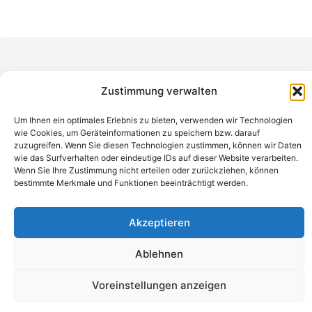
Camping Bergler GmbH
Zustimmung verwalten
Peter-Leardi-Weg 4, 8054 Graz
Steiermark / Österreich​
+43 316 225711
​ •
info@campingbergler.at​
Um Ihnen ein optimales Erlebnis zu bieten, verwenden wir Technologien
wie Cookies, um Geräteinformationen zu speichern bzw. darauf
Impressum
zuzugreifen. Wenn Sie diesen Technologien zustimmen, können wir Daten
AGB
wie das Surfverhalten oder eindeutige IDs auf dieser Website verarbeiten.
Schlichtungsstelle
Wenn Sie Ihre Zustimmung nicht erteilen oder zurückziehen, können
Widerrufsrecht und Formular
bestimmte Merkmale und Funktionen beeinträchtigt werden.
Datenschutzerklärung
Cookie-Richtlinie (EU)
Echtheit von Bewertungen
Akzeptieren
Ablehnen
Voreinstellungen anzeigen