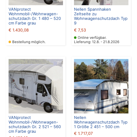
VANprotect
Nellen Spannhaken
Wohnmobil-/Wohnwagen-
Zeltseite zu
schutzdach Gr. 1 480 – 520
Wohnwagenschutzdach Typ
cm Farbe grau
9
€
1.430,08
€
7,53
Online verfügbar.
Bestellung möglich.
Lieferung: 12.8. - 21.8.2026
VANprotect
Nellen
Wohnmobil-/Wohnwagen-
Wohnwagenschutzdach Typ
schutzdach Gr. 2 521 – 560
1 Größe 2 451 – 500 cm
cm Farbe grau
€
1.717,07