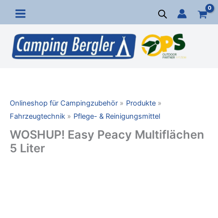
Zum
Inhalt
springen
Onlineshop für Campingzubehör
Produkte
Fahrzeugtechnik
Pflege- & Reinigungsmittel
WOSHUP! Easy Peacy Multiflächen
5 Liter
WOSHUP!
Easy
Peacy
Multiflächen
5